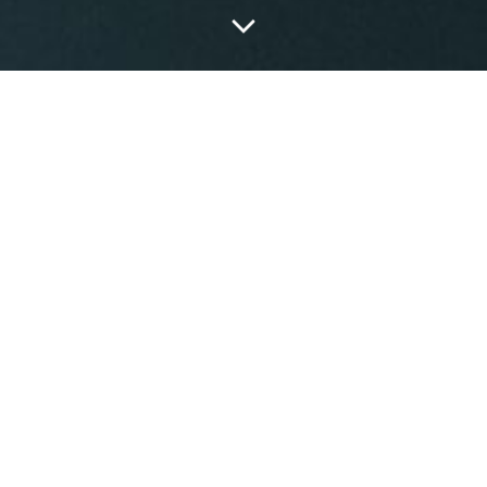
еальный результат.
 технология, позволяющая получить чрезвычайно точн
и получаются безупречно обработанными, с гладкими к