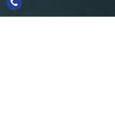
Раскрой акрила – лазерная точность и ид
Лазерный раскрой акрила – это современная
высокой точности лазера, акриловые детал
шлифовки.
Преимущества лазерного раскроя акрила