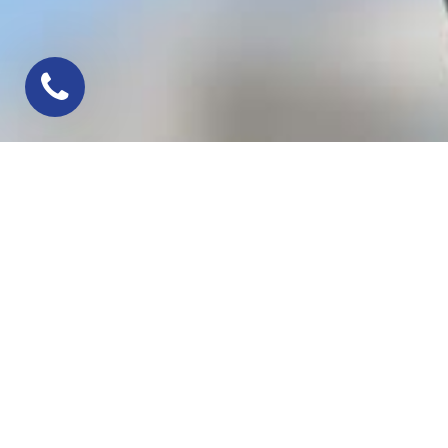
Печать методом 
Футболки, регланы, ветровки, кепки, флаги 
привлекут внимание к вашему бренду. Одним
Как происходит печа