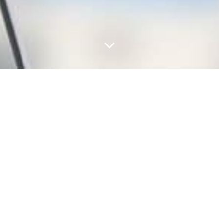
сублимации
и баннеры с собственным изображением – это отличный 
 из видов печати на ткани является сублимация.
ть?